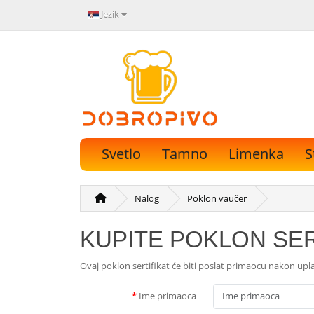
Jezik
Svetlo
Tamno
Limenka
S
Nalog
Poklon vaučer
KUPITE POKLON SER
Ovaj poklon sertifikat će biti poslat primaocu nakon up
Ime primaoca