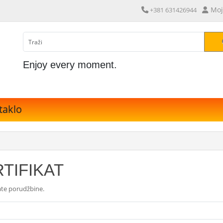
Moj
+381 631426944
Enjoy every moment.
taklo
TIFIKAT
late porudžbine.