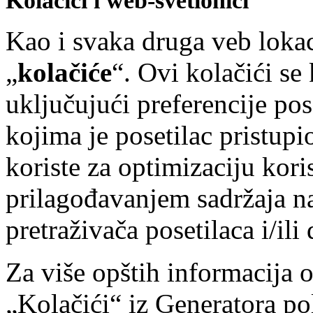
Kolačići i web-svetionici
Kao i svaka druga veb lo
„
kolačiće
“. Ovi kolačići se
uključujući preferencije pos
kojima je posetilac pristupio
koriste za optimizaciju kor
prilagođavanjem sadržaja na
pretraživača posetilaca i/ili
Za više opštih informacija o
„Kolačići“ iz Generatora pol