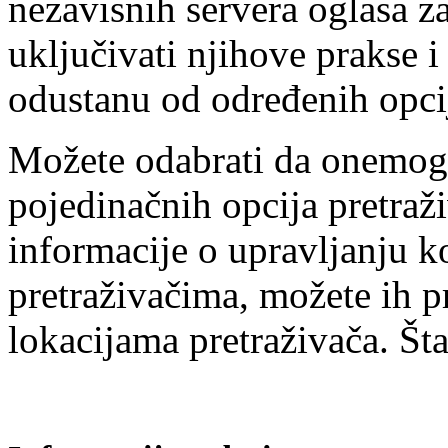
nezavisnih servera oglasa z
uključivati njihove prakse 
odustanu od određenih opci
Možete odabrati da onemoguc
pojedinačnih opcija pretraži
informacije o upravljanju k
pretraživačima, možete ih p
lokacijama pretraživača. Šta 