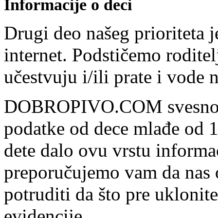
Informacije o deci
Drugi deo našeg prioriteta j
internet. Podstičemo roditelj
učestvuju i/ili prate i vode 
DOBROPIVO.COM svesno ne
podatke od dece mlađe od 13
dete dalo ovu vrstu informac
preporučujemo vam da nas o
potruditi da što pre uklonit
evidencije.