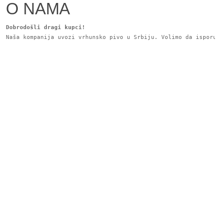
O NAMA
Dobrodošli dragi kupci!
Naša kompanija uvozi vrhunsko pivo u Srbiju. Volimo da isporuč