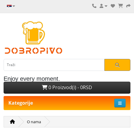
Enjoy every moment.
0 Proizvod(i) - 0RSD
Kategorije
O nama